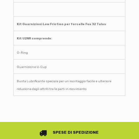
Kit Guarnizioni Low Friction per forcelle Fox 32 Talas
Kit U2NR comprende:
O-Ring
Guarnizione U-Cup
Busta Lubrificante speciale per un montaggio facile e ulteriore
riduzione degli attriti tra le parti in movimento
SPESE DI SPEDIZIONE