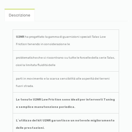
Descrizione
U2NR
ha progettato la gamma di guarnizioni speciali Talas Low
Friction tenendo in considerazione le
problematiche che si riscontrano su tutte le forcelle della serie Talas,
cioé la limitata fluiditá delle
parti in movimento e la scarsa sensibilitá alle asperitá dei terreni
fuori strada.
Le tenute U2NR Low Friction sono ideali per interventi Tuning
o semplice manutenzione periodica.
L´utilizzo del kit U2NR garantisce un notevole miglioramento
delle prestazioni.