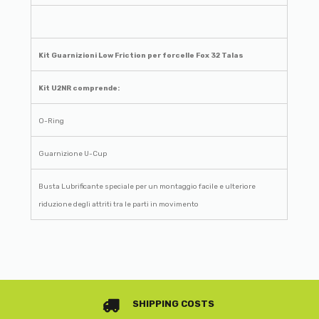
Kit Guarnizioni Low Friction per forcelle Fox 32 Talas
Kit U2NR comprende:
O-Ring
Guarnizione U-Cup
Busta Lubrificante speciale per un montaggio facile e ulteriore
riduzione degli attriti tra le parti in movimento
SHIPPING COSTS