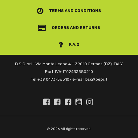
TERMS AND CONDITIONS
ORDERS AND RETURNS
F.A.Q
B.S.C. srl - Via Monte Leone 4 – 39010 Cermes (BZ) ITALY
Part. IVA: IT02433580210
Tel +39 0473-563107 e-mail bsc@pepi.it
© 2026 All rights reserved.