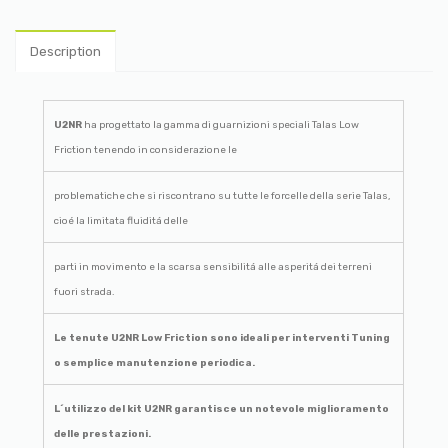
Description
U2NR
ha progettato la gamma di guarnizioni speciali Talas Low
Friction tenendo in considerazione le
problematiche che si riscontrano su tutte le forcelle della serie Talas,
cioé la limitata fluiditá delle
parti in movimento e la scarsa sensibilitá alle asperitá dei terreni
fuori strada.
Le tenute U2NR Low Friction sono ideali per interventi Tuning
o semplice manutenzione periodica.
L´utilizzo del kit U2NR garantisce un notevole miglioramento
delle prestazioni.