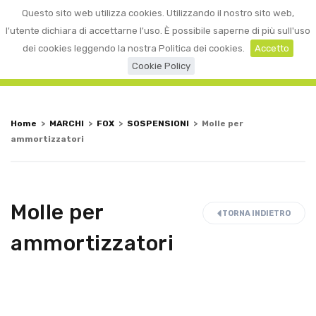
0
Questo sito web utilizza cookies. Utilizzando il nostro sito web,
☰
LOGIN
l'utente dichiara di accettarne l'uso. È possibile saperne di più sull'uso
dei cookies leggendo la nostra Politica dei cookies.
Accetto
Cookie Policy
Home
>
MARCHI
>
FOX
>
SOSPENSIONI
>
Molle per
ammortizzatori
Molle per
TORNA INDIETRO
ammortizzatori