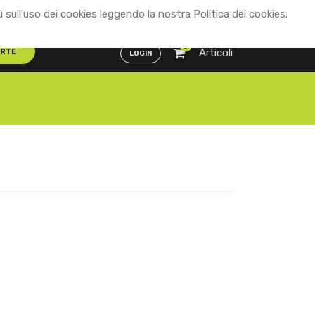
ù sull'uso dei cookies leggendo la nostra Politica dei cookies.
Distributori
ENG
ITA
0
Articoli
ERTE
LOGIN