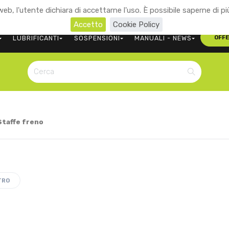
eb, l'utente dichiara di accettarne l'uso. È possibile saperne di pi
+39 0473 563107
CONTATTACI
Accetto
Cookie Policy
LUBRIFICANTI
SOSPENSIONI
MANUALI - NEWS
OFF
Staffe freno
TRO