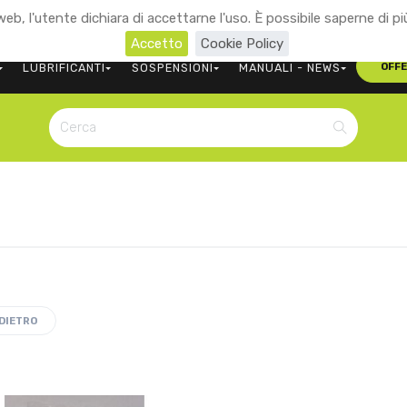
eb, l'utente dichiara di accettarne l'uso. È possibile saperne di pi
+39 0473 563107
CONTATTACI
Accetto
Cookie Policy
LUBRIFICANTI
SOSPENSIONI
MANUALI - NEWS
OFF
DIETRO