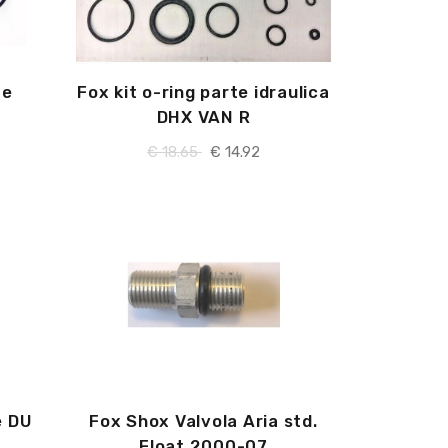
te
Fox kit o-ring parte idraulica
DHX VAN R
€
18.65
€
14.92
e DU
Fox Shox Valvola Aria std.
Float 2000-07