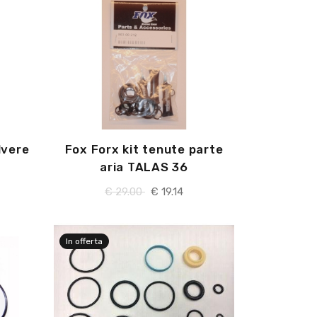
lvere
Fox Forx kit tenute parte
aria TALAS 36
€
29.00
€
19.14
In offerta