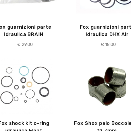
ox guarnizioni parte
Fox guarnizioni par
idraulica BRAIN
idraulica DHX Air
€
29.00
€
18.00
Fox shock kit o-ring
Fox Shox paio Boccol
idraulica Float
12,7mm