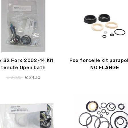
x 32 Forx 2002-14 Kit
Fox forcelle kit parapo
tenute Open bath
NO FLANGE
€
27.00
€
24.30