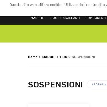
Questo sito web utilizza cookies. Utilizzando il nostro sito w
MARCHI
LIQUIDI SIGILLANTI
COMPONENTI
Home
>
MARCHI
>
FOX
>
SOSPENSIONI
SOSPENSIONI
TORNA IN