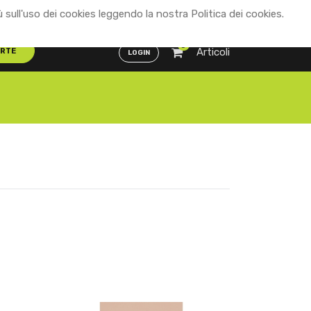
ù sull'uso dei cookies leggendo la nostra Politica dei cookies.
Distributori
ENG
ITA
0
Articoli
ERTE
LOGIN