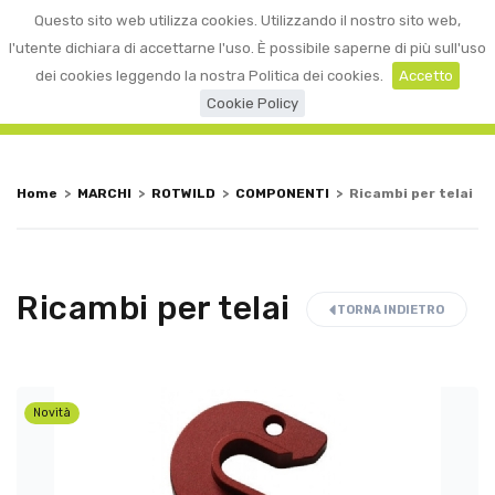
0
Questo sito web utilizza cookies. Utilizzando il nostro sito web,
☰
LOGIN
l'utente dichiara di accettarne l'uso. È possibile saperne di più sull'uso
dei cookies leggendo la nostra Politica dei cookies.
Accetto
Cookie Policy
Home
>
MARCHI
>
ROTWILD
>
COMPONENTI
>
Ricambi per telai
Ricambi per telai
TORNA INDIETRO
Novità