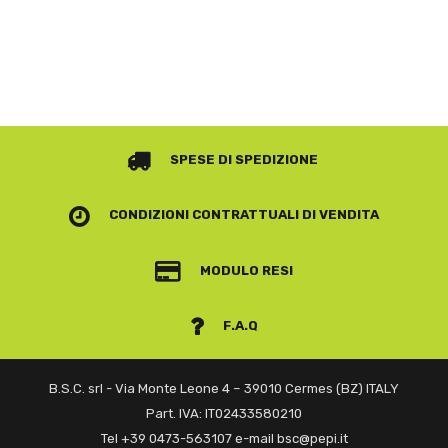
SPESE DI SPEDIZIONE
CONDIZIONI CONTRATTUALI
DI VENDITA
MODULO RESI
F.A.Q
B.S.C. srl - Via Monte Leone 4 – 39010 Cermes (BZ) ITALY
Part. IVA: IT02433580210
Tel +39 0473-563107 e-mail bsc@pepi.it