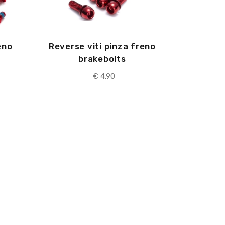
eno
Reverse viti pinza freno
brakebolts
€
4.90