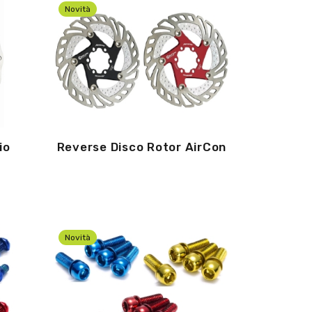
Novità
io
Reverse Disco Rotor AirCon
Novità