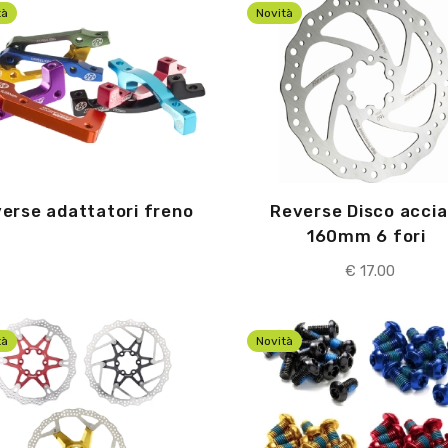
tà
Novità
erse adattatori freno
Reverse Disco accia
160mm 6 fori
€
17.00
tà
Novità