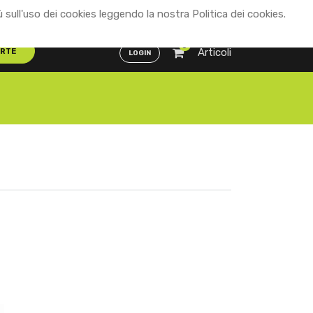
ù sull'uso dei cookies leggendo la nostra Politica dei cookies.
Distributori
ENG
ITA
0
Articoli
ERTE
LOGIN