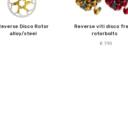
Reverse Disco Rotor
Reverse viti disco fr
alloy/steel
rotorbolts
€
7.90