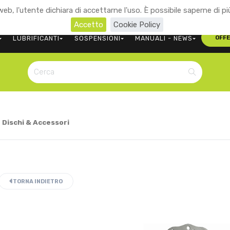
eb, l'utente dichiara di accettarne l'uso. È possibile saperne di pi
+39 0473 563107
CONTATTACI
Accetto
Cookie Policy
LUBRIFICANTI
SOSPENSIONI
MANUALI - NEWS
OFF
>
Dischi & Accessori
TORNA INDIETRO