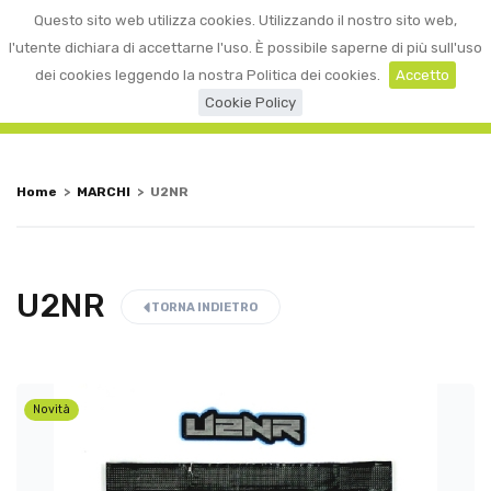
0
Questo sito web utilizza cookies. Utilizzando il nostro sito web,
☰
LOGIN
l'utente dichiara di accettarne l'uso. È possibile saperne di più sull'uso
dei cookies leggendo la nostra Politica dei cookies.
Accetto
Cookie Policy
Home
>
MARCHI
>
U2NR
U2NR
TORNA INDIETRO
Novità