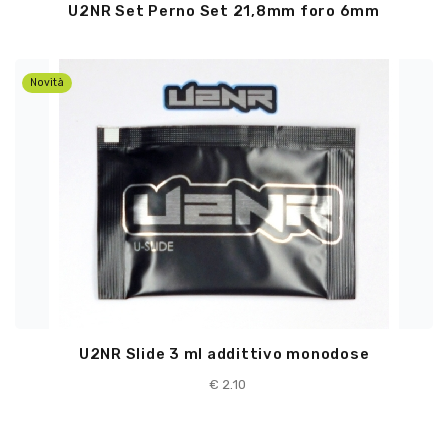
U2NR Set Perno Set 21,8mm foro 6mm
Novità
U2NR Slide 3 ml addittivo monodose
€
2.10