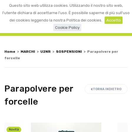
0
Questo sito web utilizza cookies. Utilizzando il nostro sito web,
☰
LOGIN
l'utente dichiara di accettarne l'uso. È possibile saperne di più sull'uso
dei cookies leggendo la nostra Politica dei cookies.
Accetto
Cookie Policy
Home
>
MARCHI
>
U2NR
>
SOSPENSIONI
>
Parapolvere per
forcelle
Parapolvere per
TORNA INDIETRO
forcelle
Novità