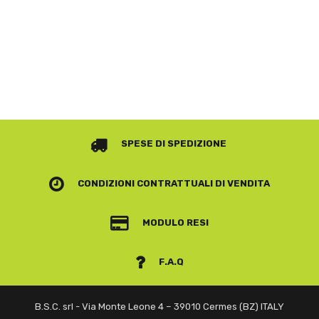
SPESE DI SPEDIZIONE
CONDIZIONI CONTRATTUALI
DI VENDITA
MODULO RESI
F.A.Q
B.S.C. srl - Via Monte Leone 4 – 39010 Cermes (BZ) ITALY