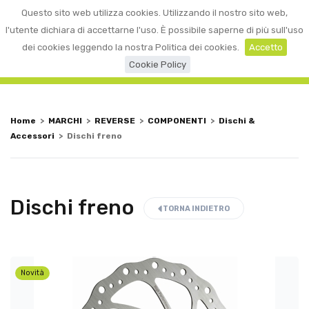
0
Questo sito web utilizza cookies. Utilizzando il nostro sito web,
☰
LOGIN
l'utente dichiara di accettarne l'uso. È possibile saperne di più sull'uso
dei cookies leggendo la nostra Politica dei cookies.
Accetto
Cookie Policy
Home
>
MARCHI
>
REVERSE
>
COMPONENTI
>
Dischi &
Accessori
>
Dischi freno
Dischi freno
TORNA INDIETRO
Novità