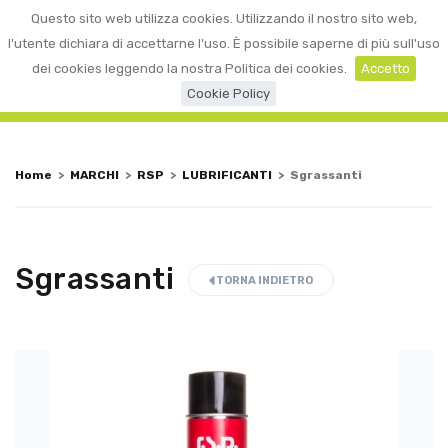
0
Questo sito web utilizza cookies. Utilizzando il nostro sito web,
☰
LOGIN
l'utente dichiara di accettarne l'uso. È possibile saperne di più sull'uso
dei cookies leggendo la nostra Politica dei cookies.
Accetto
Cookie Policy
Home
>
MARCHI
>
RSP
>
LUBRIFICANTI
>
Sgrassanti
Sgrassanti
TORNA INDIETRO