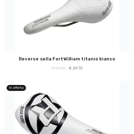
Reverse sella FortWilliam titanio bianco
€
59.50
€
29.75
In offerta