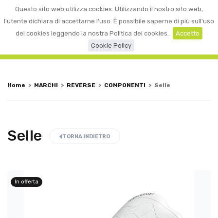
0
Questo sito web utilizza cookies. Utilizzando il nostro sito web,
☰
LOGIN
l'utente dichiara di accettarne l'uso. È possibile saperne di più sull'uso
dei cookies leggendo la nostra Politica dei cookies.
Accetto
Cookie Policy
Home
>
MARCHI
>
REVERSE
>
COMPONENTI
>
Selle
Selle
TORNA INDIETRO
In offerta