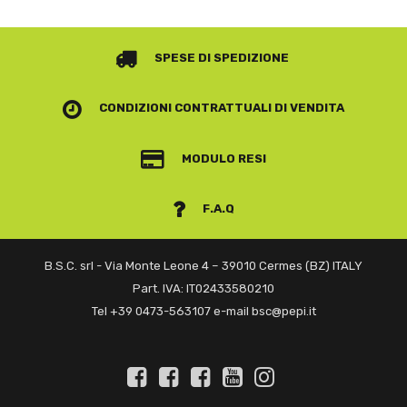
SPESE DI SPEDIZIONE
CONDIZIONI CONTRATTUALI
DI VENDITA
MODULO RESI
F.A.Q
B.S.C. srl - Via Monte Leone 4 – 39010 Cermes (BZ) ITALY
Part. IVA: IT02433580210
Tel +39 0473-563107 e-mail bsc@pepi.it