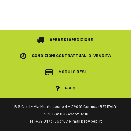
SPESE DI SPEDIZIONE
CONDIZIONI CONTRATTUALI
DI VENDITA
MODULO RESI
F.A.Q
B.S.C. srl - Via Monte Leone 4 – 39010 Cermes (BZ) ITALY
Part. IVA: IT02433580210
Tel +39 0473-563107 e-mail bsc@pepi.it