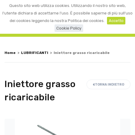
0
Questo sito web utilizza cookies. Utilizzando il nostro sito web,
☰
LOGIN
l'utente dichiara di accettarne l'uso. È possibile saperne di più sull'uso
dei cookies leggendo la nostra Politica dei cookies.
Accetto
Cookie Policy
Home
>
LUBRIFICANTI
>
Iniettore grasso ricaricabile
Iniettore grasso
TORNA INDIETRO
ricaricabile