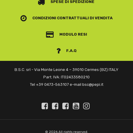
SPESE DI SPEDIZIONE
CONDIZIONI CONTRATTUALI
DI VENDITA
MODULO RESI
F.A.Q
B.S.C. srl - Via Monte Leone 4 – 39010 Cermes (BZ) ITALY
Part. IVA: IT02433580210
Tel +39 0473-563107 e-mail bsc@pepi.it
© 2026 All rights reserved.