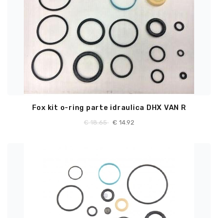
Fox kit o-ring parte idraulica DHX VAN R
€
18.65
€
14.92