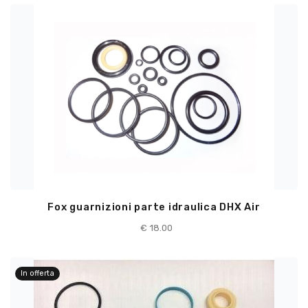
Fox guarnizioni parte idraulica DHX Air
€
18.00
In offerta