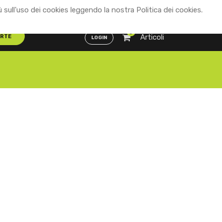
ù sull'uso dei cookies leggendo la nostra Politica dei cookies.
Distributori
ENG
ITA
0
Articoli
ERTE
LOGIN