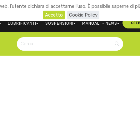
eb, l'utente dichiara di accettarne l'uso. È possibile saperne di pi
+39 0473 563107
CONTATTACI
Accetto
Cookie Policy
LUBRIFICANTI
SOSPENSIONI
MANUALI - NEWS
OFF