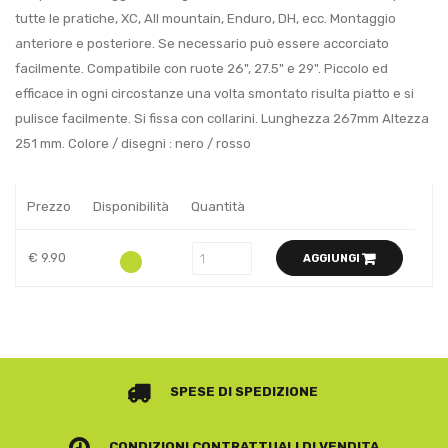
tutte le pratiche, XC, All mountain, Enduro, DH, ecc. Montaggio
anteriore e posteriore. Se necessario può essere accorciato
facilmente. Compatibile con ruote 26", 27.5" e 29". Piccolo ed
efficace in ogni circostanze una volta smontato risulta piatto e si
pulisce facilmente. Si fissa con collarini. Lunghezza 267mm Altezza
251 mm. Colore / disegni : nero / rosso
Prezzo
Disponibilità
Quantità
€ 9.90
AGGIUNGI
SPESE DI SPEDIZIONE
CONDIZIONI CONTRATTUALI
DI VENDITA