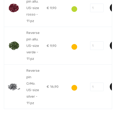
pin allu.
US-size
€
9,90
rosso -
11 pz
Reverse
pin allu.
US-size
€
9,90
verde -
11 pz
Reverse
pin
CrMo.
€
16,90
US-size
silver -
11 pz