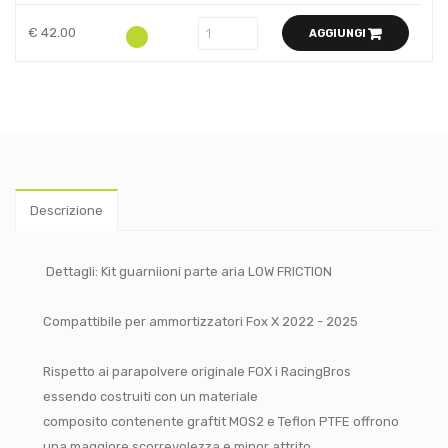
€ 42.00
AGGIUNGI
Descrizione
Dettagli: Kit guarniioni parte aria LOW FRICTION
Compattibile per ammortizzatori Fox X 2022 - 2025
Rispetto ai parapolvere originale FOX i RacingBros
essendo costruiti con un materiale
composito contenente graftit MOS2 e Teflon PTFE offrono
una maggiore scorrevolezza e minor attrito.