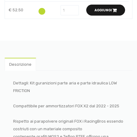
€ 52.50
AGGIUNGI
Descrizione
Dettagli: Kit guranizioni parte aria e parte idraulica LOW
FRICTION
Compattibile per ammortizzatori FOX X2 dal 2022 - 2025
Rispetto ai parapolvere originali FOX i RacingBros essendo
costriuti con un materiale composito
contenente grafiti MOS2 e Teflon PTFE offrono una