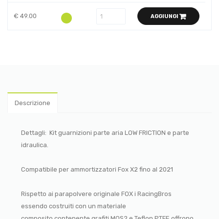
€ 49.00
AGGIUNGI
Descrizione
Dettagli:
Kit guarnizioni parte aria LOW FRICTION e parte
idraulica.
Compatibile per ammortizzatori Fox X2 fino al 2021
Rispetto ai parapolvere originale FOX i RacingBros
essendo costruiti con un materiale
composito contenente grafiti MOS2 e Teflon PTFE offrono