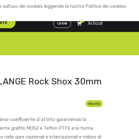
ù sull'uso dei cookies leggendo la nostra Politica dei cookies.
Distributori
ENG
ITA
0
Articoli
ERTE
LOGIN
 FLANGE Rock Shox 30mm
Novità
minor coefficiente d´attrito garantendo la
tenente grafite MOS2 e Teflon PTFE e la forma
po nelle gare nazionali e internazionali e milioni di