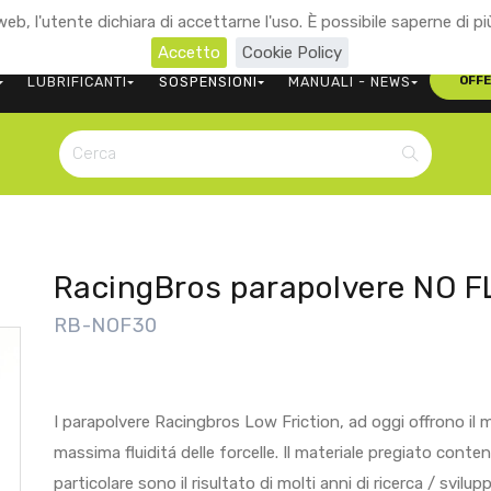
eb, l'utente dichiara di accettarne l'uso. È possibile saperne di pi
+39 0473 563107
CONTATTACI
Accetto
Cookie Policy
LUBRIFICANTI
SOSPENSIONI
MANUALI - NEWS
OFF
RacingBros parapolvere NO
RB-NOF30
I parapolvere Racingbros Low Friction, ad oggi offrono il 
massima fluiditá delle forcelle. Il materiale pregiato con
particolare sono il risultato di molti anni di ricerca / svilup