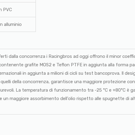
enuta in PVC
in alluminio
offerti dalla concorrenza i Racingbros ad oggi offrono il minor coe
to contenente grafite MOS2 e Teflon PTFE in aggiunta alla forma part
ternazionali in aggiunta a milioni di cicli su test bancoprova. Il des
 o quelli della concorrenza, garantisce una maggiore protezione con
durevoli. La temperatura di funzionamento tra -25 °C e +80°C è g
e un maggiore assorbimento dell'olio rispetto alle spugnette di alt