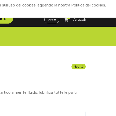
ù sull'uso dei cookies leggendo la nostra Politica dei cookies.
Distributori
ENG
ITA
0
Articoli
ERTE
LOGIN
n
Novità
ticolarmente fluido, lubrifica tutte le parti