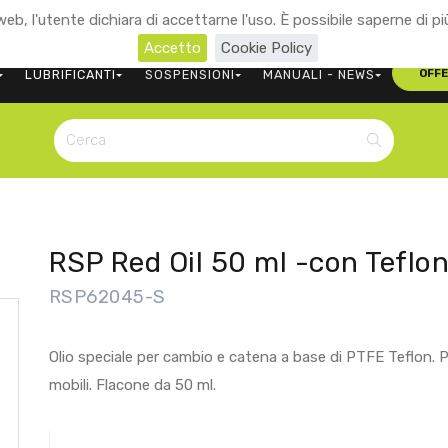
eb, l'utente dichiara di accettarne l'uso. È possibile saperne di pi
+39 0473 563107
CONTATTACI
Accetto
Cookie Policy
LUBRIFICANTI
SOSPENSIONI
MANUALI - NEWS
OFF
RSP Red Oil 50 ml -con Teflo
RSP62045-S
Olio speciale per cambio e catena a base di PTFE Teflon. Par
mobili. Flacone da 50 ml.