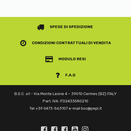
SPESE DI SPEDIZIONE
CONDIZIONI CONTRATTUALI
DI VENDITA
MODULO RESI
F.A.Q
B.S.C. srl - Via Monte Leone 4 – 39010 Cermes (BZ) ITALY
Part. IVA: IT02433580210
Tel +39 0473-563107 e-mail bsc@pepi.it