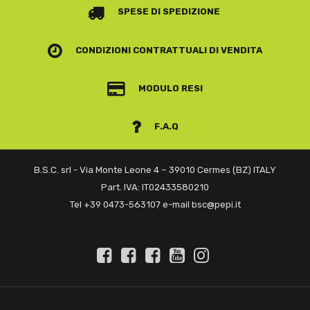
SPESE DI SPEDIZIONE
CONDIZIONI CONTRATTUALI
DI VENDITA
MODULO RESI
F.A.Q
B.S.C. srl - Via Monte Leone 4 – 39010 Cermes (BZ) ITALY
Part. IVA: IT02433580210
Tel +39 0473-563107 e-mail bsc@pepi.it