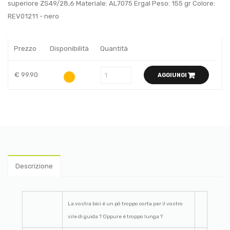
superiore ZS49/28,6 Materiale: AL7075 Ergal Peso: 155 gr Colore:
REV01211 - nero
Prezzo
Disponibilità
Quantità
€ 99.90
AGGIUNGI
Descrizione
La vostra bici é un pó troppo corta per il vostro
sile di guida ? Oppure é troppo lunga ?