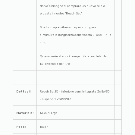
Non c´é bisogno di comprare un nuovo telaio,
provate il nostro "Reach Set" .
Studiato appositamente per allungare o
diminuire la lunghezza della vostra Bike di + / - 6
mm.
Quesa serie sterzo é compattibile con telai da
1,5" e forcelle da 1 1/8"
Dettagli
Reach Set 56 - inferiore semi integrata Zs 56/30
- superiore ZS49/28,6
Materiale:
AL7075 Ergal
Peso:
155 gr