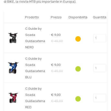
di BIKE, la rivista MTB più importante in Europa).
Prodotto
Prezzo
Disponibilità
Quantità
C.Guide by
Scada
€
9,00
Guidacatena
€
45,00
NERO
C.Guide by
Scada
€
9,00
Guidacatena
€
45,00
BLU
C.Guide by
Scada
€
9,00
Guidacatena
€
45,00
RED