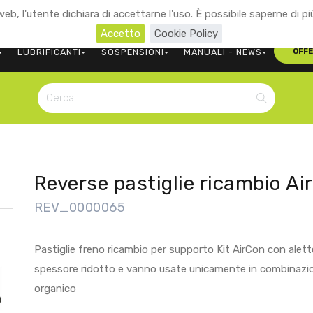
eb, l'utente dichiara di accettarne l'uso. È possibile saperne di pi
+39 0473 563107
CONTATTACI
Accetto
Cookie Policy
LUBRIFICANTI
SOSPENSIONI
MANUALI - NEWS
OFF
Reverse pastiglie ricambio Ai
REV_0000065
Pastiglie freno ricambio per supporto Kit AirCon con alet
spessore ridotto e vanno usate unicamente in combinazion
organico