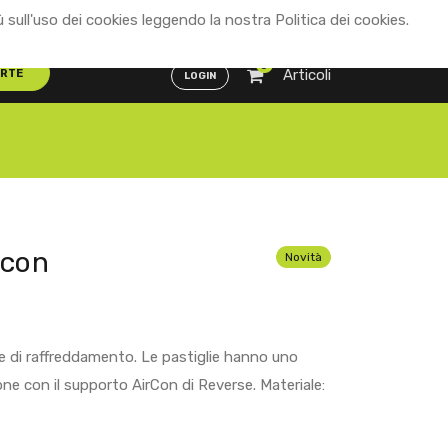
ù sull'uso dei cookies leggendo la nostra Politica dei cookies.
Distributori
ENG
ITA
0
Articoli
ERTE
LOGIN
rcon
Novità
te di raffreddamento. Le pastiglie hanno uno
e con il supporto AirCon di Reverse. Materiale: