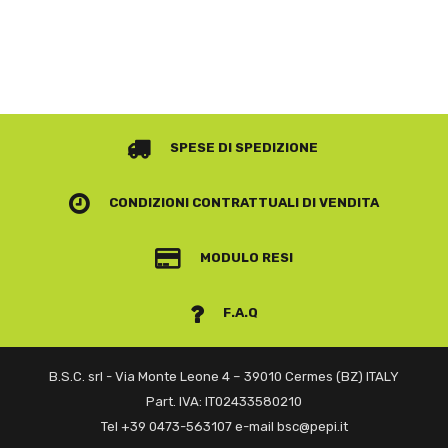
SPESE DI SPEDIZIONE
CONDIZIONI CONTRATTUALI
DI VENDITA
MODULO RESI
F.A.Q
B.S.C. srl - Via Monte Leone 4 – 39010 Cermes (BZ) ITALY
Part. IVA: IT02433580210
Tel +39 0473-563107 e-mail bsc@pepi.it