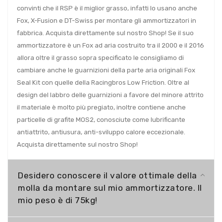
convinti che il RSP è il miglior grasso, infatti lo usano anche
Fox, X-Fusion e DT-Swiss per montare gli ammortizzatori in
fabbrica. Acquista direttamente sul nostro Shop! Se il suo
ammortizzatore è un Fox ad aria costruito tra il 2000 e il 2016
allora oltre il grasso sopra specificato le consigliamo di
cambiare anche le guarnizioni della parte aria originali Fox
Seal Kit con quelle della Racingbros Low Friction. Oltre al
design del labbro delle guarnizioni a favore del minore attrito
il materiale è molto più pregiato, inoltre contiene anche
particelle di grafite MOS2, conosciute come lubrificante
antiattrito, antiusura, anti-sviluppo calore eccezionale.
Acquista direttamente sul nostro Shop!
Desidero conoscere il valore ottimale della
molla da montare sul mio ammortizzatore. Il
mio peso è di 75kg!