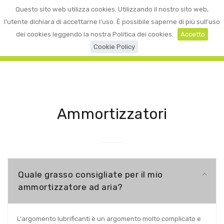
0
Questo sito web utilizza cookies. Utilizzando il nostro sito web,
☰
LOGIN
l'utente dichiara di accettarne l'uso. È possibile saperne di più sull'uso
dei cookies leggendo la nostra Politica dei cookies.
Accetto
Cookie Policy
Ammortizzatori
Quale grasso consigliate per il mio
ammortizzatore ad aria?
L'argomento lubrificanti è un argomento molto complicato e