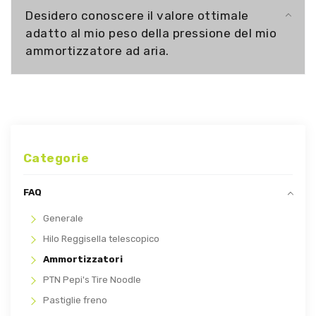
Desidero conoscere il valore ottimale
adatto al mio peso della pressione del mio
ammortizzatore ad aria.
Categorie
FAQ
Generale
Hilo Reggisella telescopico
Ammortizzatori
PTN Pepi's Tire Noodle
Pastiglie freno