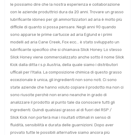
le possiamo dire che la nostra esperienza e collaborazione
con le aziende produttrici dura da 20 anni. Trovare un grasso
lubrificante idoneo per gli ammortizzatori ad aria è molto più
difficile di quanto si possa pensare. Negli anni 90 quando
sono apparse le prime cartucce ad aria Eglund e i primi
modelli ad aria Cane Creek, Fox ecc... è stato sviluppato un
lubrificante specifico che si chiamava Slick Honey. Lo stesso
Slick Honey viene commercializzato anche sotto il nome Slick
Kick dalla ditta r.s.p Austria, della quale siamo i distributori
ufficali per l'Italia. La composizione chimica di questo grasso
eccezionale è unica, gli ingredienti non sono noti. Ci sono
state aziende che hanno voluto copiare il prodotto ma non ci
sono riuscite perchè non erano neanche in grado di
analizzare il prodotto al punto tale da conoscere tutti gli
ingredienti. Quindi qualsiasi grasso al di fuori del RSP /
Slick Kick non porterà mai i risultati ottimali in senso di
fluidità, sensibilità e durata delle guarnizioni. Dopo aver
provato tutte le possibili alternative siamo ancora più