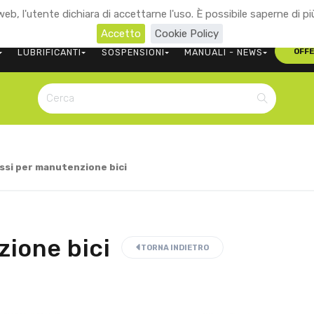
eb, l'utente dichiara di accettarne l'uso. È possibile saperne di pi
+39 0473 563107
CONTATTACI
Accetto
Cookie Policy
LUBRIFICANTI
SOSPENSIONI
MANUALI - NEWS
OFF
ssi per manutenzione bici
zione bici
TORNA INDIETRO