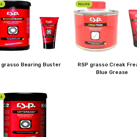
tà
Novità
 grasso Bearing Buster
RSP grasso Creak Fre
Blue Grease
tà