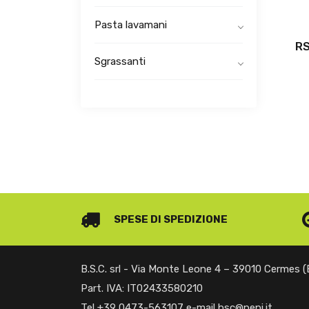
Pasta lavamani
RS
Sgrassanti
SPESE DI SPEDIZIONE
B.S.C. srl - Via Monte Leone 4 – 39010 Cermes 
Part. IVA: IT02433580210
Tel +39 0473-563107 e-mail bsc@pepi.it