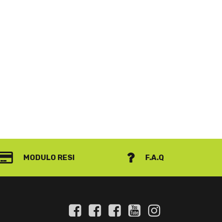
MODULO RESI
F.A.Q