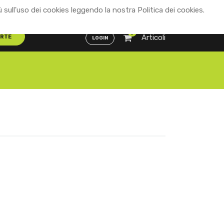
ù sull'uso dei cookies leggendo la nostra Politica dei cookies.
Distributori
ENG
ITA
0
Articoli
ERTE
LOGIN