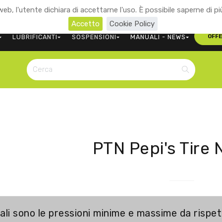
eb, l'utente dichiara di accettarne l'uso. È possibile saperne di pi
+39 0473 563107
CONTATTACI
Accetto
Cookie Policy
LUBRIFICANTI
SOSPENSIONI
MANUALI - NEWS
OFF
PTN Pepi's Tire
ali sono le pressioni minime e massime da rispet