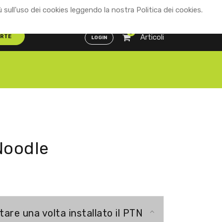
ù sull'uso dei cookies leggendo la nostra Politica dei cookies.
Distributori
ENG
ITA
0
Articoli
ERTE
LOGIN
 Noodle
tare una volta installato il PTN