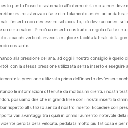
uesto punto l´inserto sistemato all´interno della ruota non deve 
erebbe una resistenza in fase di rotolamento anche ad andatura 
male l´inserto non dev`essere schiacciato, ciò deve accadere sol
re un certo valore. Perciò un inserto costruito a regola d´arte en
erito ai carichi verticali, invece la migliore stabilità laterale della 
modo costante.
nando alla pressione dell’aria, ad oggi il nostro consiglio è quello d
erto) con la stessa pressione utilizzata senza inserto e eseguire a
iamente la pressione utilizzata prima dell´inserto dev`essere anc
utando le informazioni ottenute da moltissimi clienti, i nostri test 
ridori, possiamo dire che in grandi linee con i nostri inserti la dimi
 bar rispetto all´utilizzo senza il nostro inserto. Eccedere con pr
porta vari svantaggi tra i quali in primis l’aumento notevole della
evidente perdita della velocità, pedalata molto più faticosa e per n