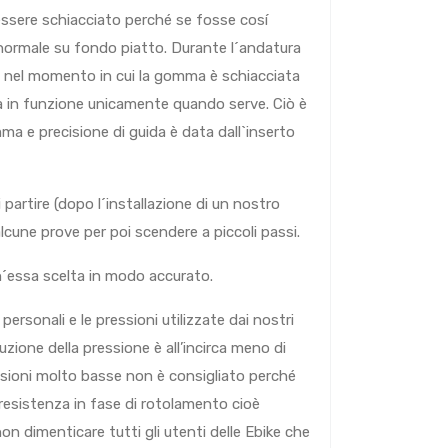
essere schiacciato perché se fosse cosí
normale su fondo piatto. Durante l´andatura
o nel momento in cui la gomma è schiacciata
tra in funzione unicamente quando serve. Ciò è
gomma e precisione di guida è data dall`inserto
i partire (dopo l´installazione di un nostro
lcune prove per poi scendere a piccoli passi.
h´essa scelta in modo accurato.
personali e le pressioni utilizzate dai nostri
nuzione della pressione è all’incirca meno di
essioni molto basse non è consigliato perché
 resistenza in fase di rotolamento cioè
on dimenticare tutti gli utenti delle Ebike che