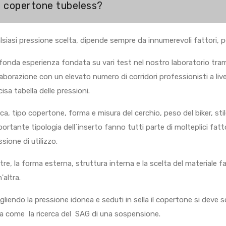
l copertone tubeless?
lsiasi pressione scelta, dipende sempre da innumerevoli fattori, p
fonda esperienza fondata su vari test nel nostro laboratorio tra
laborazione con un elevato numero di corridori professionisti a live
cisa tabella delle pressioni.
ca, tipo copertone, forma e misura del cerchio, peso del biker, stile
portante tipologia dell´inserto fanno tutti parte di molteplici fatto
ssione di utilizzo.
ltre, la forma esterna, struttura interna e la scelta del materiale f
'altra.
gliendo la pressione idonea e seduti in sella il copertone si deve s
ca come la ricerca del SAG di una sospensione.