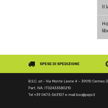
Il
Ho
li
SPESE DI SPEDIZIONE
B.S.C. srl - Via Monte Leone 4 – 39010 Cermes 
Part. IVA: IT02433580210
Tel +39 0473-563107 e-mail bsc@pepi.it