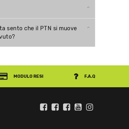
ta sento che il PTN si muove
ovuto?
MODULO RESI
F.A.Q