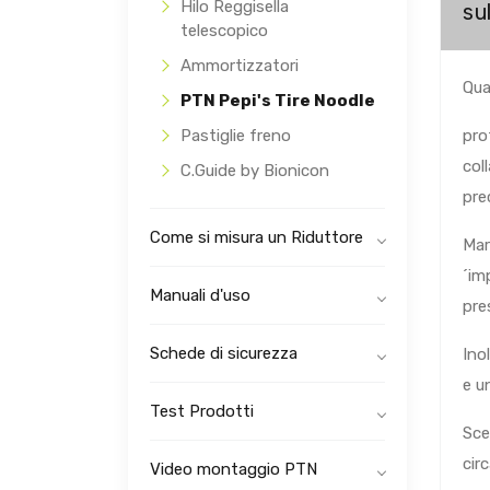
Hilo Reggisella
su
telescopico
Ammortizzatori
Qua
PTN Pepi's Tire Noodle
Pastiglie freno
pro
col
C.Guide by Bionicon
pre
Come si misura un Riduttore
Mar
´im
Manuali d'uso
pre
Schede di sicurezza
Ino
e un
Test Prodotti
Sce
cir
Video montaggio PTN