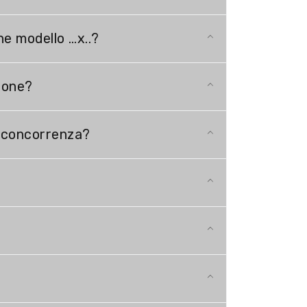
ne modello …x..?
zione?
a concorrenza?