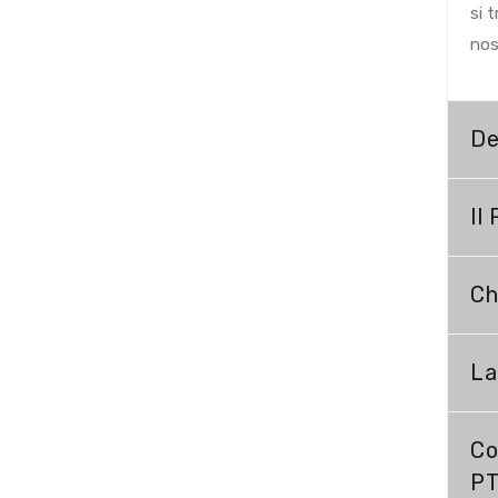
si 
nos
De
Il
Ch
La
Co
PT