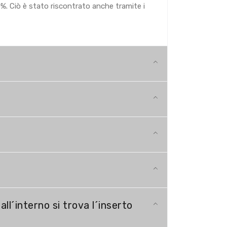
0%. Ciò è stato riscontrato anche tramite i
ll´interno si trova l´inserto