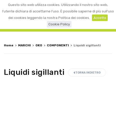
0
Questo sito web utilizza cookies. Utilizzando il nostro sito web,
☰
LOGIN
l'utente dichiara di accettarne l'uso. È possibile saperne di più sull'uso
dei cookies leggendo la nostra Politica dei cookies.
Accetto
Cookie Policy
Home
>
MARCHI
>
OKO
>
COMPONENTI
>
Liquidi sigillanti
Liquidi sigillanti
TORNA INDIETRO