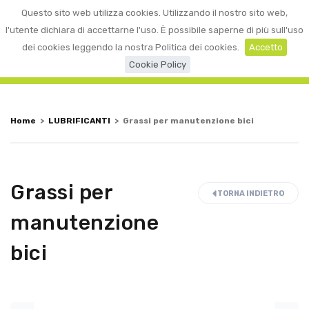
0
Questo sito web utilizza cookies. Utilizzando il nostro sito web,
☰
LOGIN
l'utente dichiara di accettarne l'uso. È possibile saperne di più sull'uso
dei cookies leggendo la nostra Politica dei cookies.
Accetto
Cookie Policy
Home
>
LUBRIFICANTI
>
Grassi per manutenzione bici
Grassi per
TORNA INDIETRO
manutenzione
bici