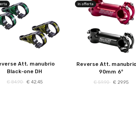
ferta
In offerta
everse Att. manubrio
Reverse Att. manubri
Black-one DH
90mm 6°
€
84.90
€
42.45
€
59.90
€
29.95