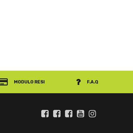
MODULO RESI
F.A.Q