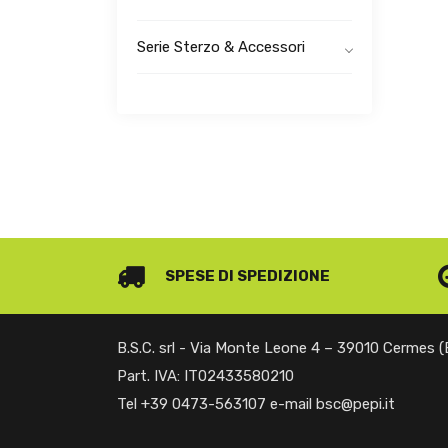
Serie Sterzo & Accessori
SPESE DI SPEDIZIONE
B.S.C. srl - Via Monte Leone 4 – 39010 Cermes 
Part. IVA: IT02433580210
Tel +39 0473-563107 e-mail bsc@pepi.it