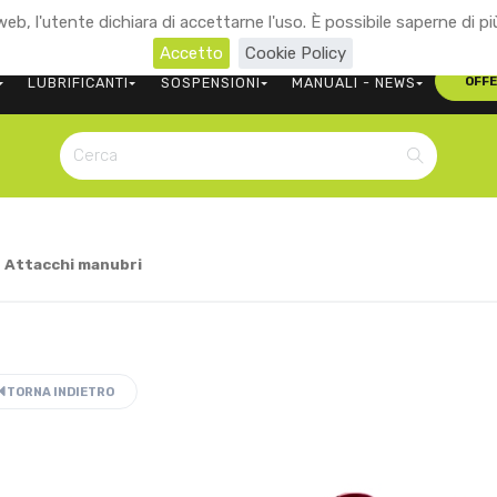
eb, l'utente dichiara di accettarne l'uso. È possibile saperne di pi
+39 0473 563107
CONTATTACI
Accetto
Cookie Policy
LUBRIFICANTI
SOSPENSIONI
MANUALI - NEWS
OFF
>
Attacchi manubri
TORNA INDIETRO