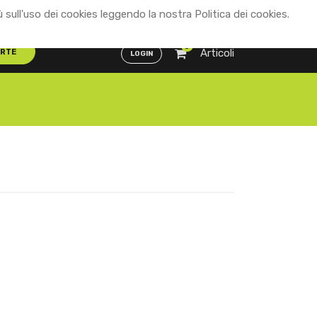
ù sull'uso dei cookies leggendo la nostra Politica dei cookies.
Distributori
ENG
ITA
0
Articoli
ERTE
LOGIN