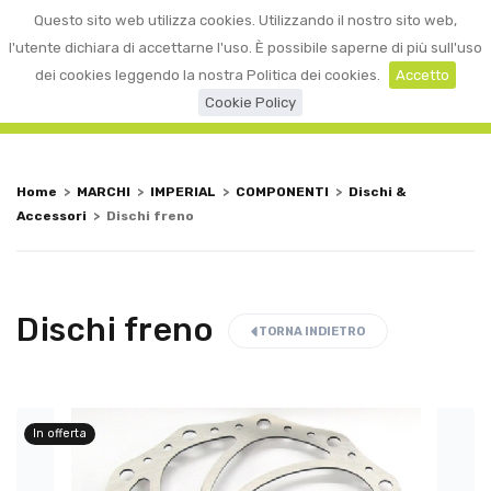
0
Questo sito web utilizza cookies. Utilizzando il nostro sito web,
☰
LOGIN
l'utente dichiara di accettarne l'uso. È possibile saperne di più sull'uso
dei cookies leggendo la nostra Politica dei cookies.
Accetto
Cookie Policy
Home
>
MARCHI
>
IMPERIAL
>
COMPONENTI
>
Dischi &
Accessori
>
Dischi freno
Dischi freno
TORNA INDIETRO
In offerta