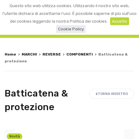
0
Questo sito web utilizza cookies. Utilizzando il nostro sito web,
☰
LOGIN
l'utente dichiara di accettarne l'uso. È possibile saperne di più sull'uso
dei cookies leggendo la nostra Politica dei cookies.
Accetto
Cookie Policy
Home
>
MARCHI
>
REVERSE
>
COMPONENTI
>
Batticatena &
protezione
Batticatena &
TORNA INDIETRO
protezione
Novità