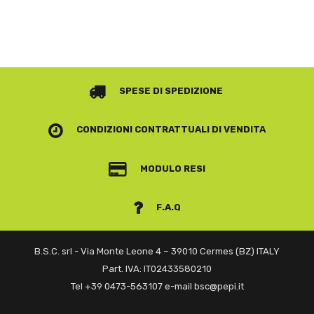
SPESE DI SPEDIZIONE
CONDIZIONI CONTRATTUALI
DI VENDITA
MODULO RESI
F.A.Q
B.S.C. srl - Via Monte Leone 4 – 39010 Cermes (BZ) ITALY
Part. IVA: IT02433580210
Tel +39 0473-563107 e-mail bsc@pepi.it