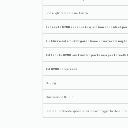
una migliore durata nel tempo.
Le tenute U2NR essendo Low Friction sono ideali pe
L´utilizzo del kit U2NR garantisce un notevole migli
Kit tenute U2NR Low Friction parte aria per forcelle 
Kit U2NR comprende:
O-Ring
Guarnizione U-Cup
Busta Lubrificante speciale per un montaggio facile e ulterio