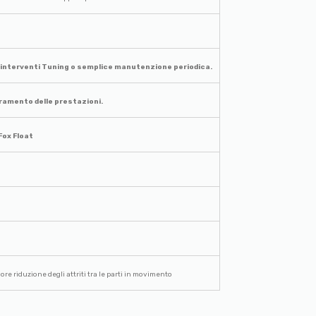
r interventi Tuning o semplice manutenzione periodica.
oramento delle prestazioni.
Fox Float
re riduzione degli attriti tra le parti in movimento