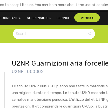
ee to accept its use. You can learn more about the use of cookies
+39 0473 563107
CONTACT US
LUBRICANTS
SUSPENSIONS
SERVICE
OFFERTE
U2NR Guarnizioni aria forcell
U2NR_000002
Le tenute U2NR Blue U-Cup sono realizzate in materiale spe
una migliore durata nel tempo. Le tenute U2NR essendo Lo
semplice manutenzione periodica. L´utilizzo del kit U2NR 
prestazioni. Il kit comprende le guarnizioni U-Cup, la busti