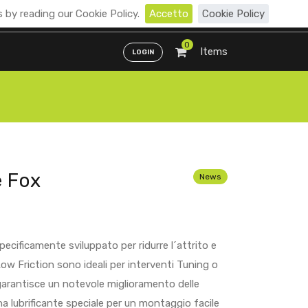
 by reading our Cookie Policy.
Accetto
Cookie Policy
Distributori
ENG
ITA
0
Items
LOGIN
e Fox
News
cificamente sviluppato per ridurre l´attrito e
w Friction sono ideali per interventi Tuning o
garantisce un notevole miglioramento delle
na lubrificante speciale per un montaggio facile