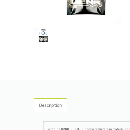
Description
Le tenute
U2NR
Blue U-Cup sono realizzate in materiale spe