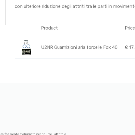
con ulteriore riduzione degli attriti tra le parti in moviment
Product
Price
U2NR Guarnizioni aria forcelle Fox 40
€
17
cificamente sviluppato per ridurre l´attrito e