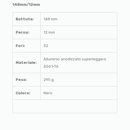
148mm/12mm
Battuta:
148 mm
Perno:
12 mm
Fori:
32
Alluminio anodizzato superleggero
Materiale:
6061-T6
Peso:
295 g.
Colore:
Nero