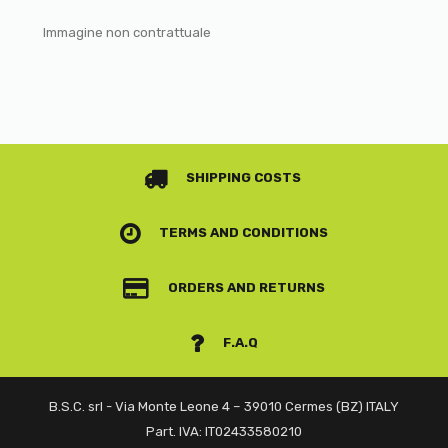
Immagine non contrattuale
SHIPPING COSTS
TERMS AND CONDITIONS
ORDERS AND RETURNS
F.A.Q
B.S.C. srl - Via Monte Leone 4 – 39010 Cermes (BZ) ITALY
Part. IVA: IT02433580210