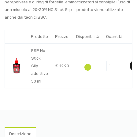
parapolvere e o-ring di forcelle-ammortizzatori si consiglia l´uso di
una miscela al 20-30% NO Stick Slip. Il prodotto viene utilizzato
anche dai tecnici BSC.
Prodotto
Prezzo
Disponibilità
Quantità
RSP No
Stick
Slip
€
12,90
addittivo
50 ml
Descrizione