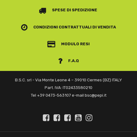
SPESE DI SPEDIZIONE
CONDIZIONI CONTRATTUALI
DI VENDITA
MODULO RESI
F.A.Q
B.S.C. srl - Via Monte Leone 4 – 39010 Cermes (BZ) ITALY
Part. IVA: IT02433580210
Tel +39 0473-563107 e-mail bsc@pepi.it