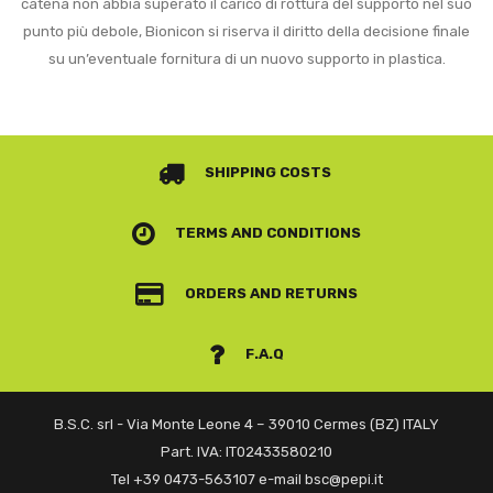
catena non abbia superato il carico di rottura del supporto nel suo
punto più debole, Bionicon si riserva il diritto della decisione finale
su un’eventuale fornitura di un nuovo supporto in plastica.
SHIPPING COSTS
TERMS AND CONDITIONS
ORDERS AND RETURNS
F.A.Q
B.S.C. srl - Via Monte Leone 4 – 39010 Cermes (BZ) ITALY
Part. IVA: IT02433580210
Tel +39 0473-563107 e-mail bsc@pepi.it