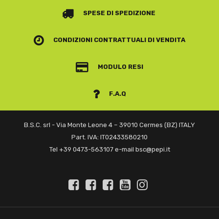
SPESE DI SPEDIZIONE
CONDIZIONI CONTRATTUALI
DI VENDITA
MODULO RESI
F.A.Q
B.S.C. srl - Via Monte Leone 4 – 39010 Cermes (BZ) ITALY
Part. IVA: IT02433580210
Tel +39 0473-563107 e-mail bsc@pepi.it